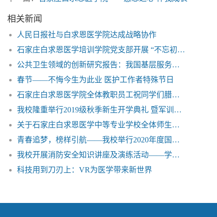
员大会
下一篇：
石家庄白求恩医学院——感恩之心 伴我成长
相关新闻
人民日报社与白求恩医学院达成战略协作
石家庄白求恩医学培训学院党支部开展 “不忘初心 牢记使命”主题教育活动
公共卫生领域的创新研究报告：我国基层服务能力有待提高
春节——不悔今生为此业 医护工作者特殊节日
石家庄白求恩医学院全体教职员工祝同学们腊八节快乐！
我校隆重举行2019级秋季新生开学典礼 暨军训汇报表演
关于石家庄白求恩医学中等专业学校全体师生做好新型肺炎疫情防控工作的重要通知
青春追梦，榜样引航——我校举行2020年度国家奖学金颁奖典礼
我校开展消防安全知识讲座及演练活动——学会逃生 我们在行动
科技用到刀刃上：VR为医学带来新世界