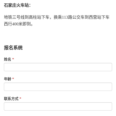
乘车路线
石家庄火车站：
地铁三号线到高柱站下车，换乘113路公交车到西营站下车
西行400米即到。
报名系统
If
姓名
*
you
are
human,
年龄
*
leave
this
field
联系方式
*
blank.