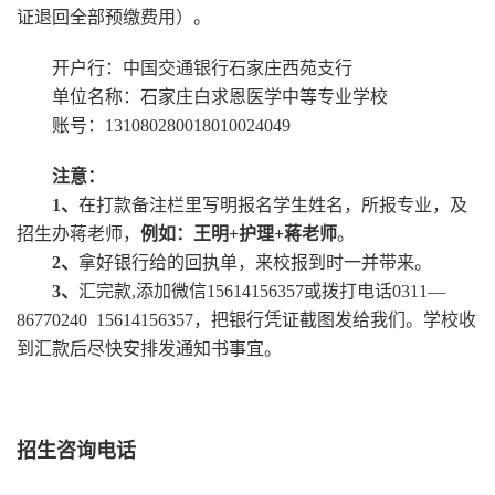
续，（预缴1000学费，如有特殊情况不能入学，凭本人身份
证退回全部预缴费用）。
学校
开户行：中国交通银行石家庄西苑支行
学校
单位名称：石家庄白求恩医学中等专业学校
学校
账号：131080280018010024049
注意：
1、
在打款备注栏里写明报名学生姓名，所报专业，及
招生办蒋老师，
例如：王明+护理+蒋老师
。
2、
拿好银行给的回执单，来校报到时一并带来。
3、
汇完款,添加微信15614156357或拨打电话0311—
86770240 15614156357，把银行凭证截图发给我们。学校收
到汇款后尽快安排发通知书事宜。
招生咨询电话