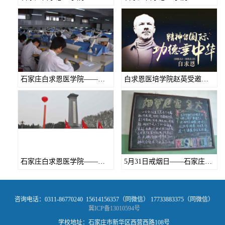
石家庄白求恩医学院——口腔修复工艺专业
白求恩医培学院赵英受邀到河北垂职学校传播大爱
石家庄白求恩医学院——烈士陵园志愿者活动
5月31日戒烟日——石家庄白求恩医学院
咨询电话：0311-86770240 15614156357（同微信） 17733883375（同微信）
冀ICP备13010594号
学校地址：石家庄市新华区西营西路108号