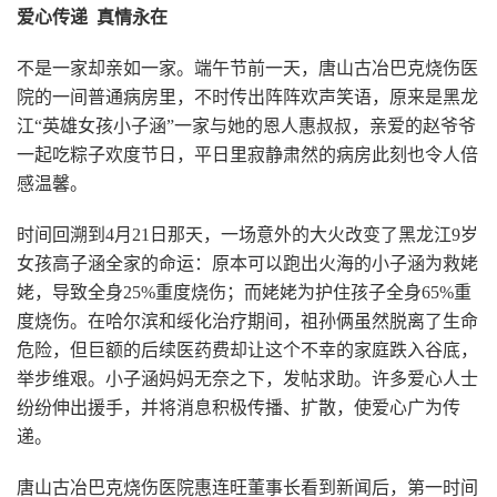
爱心传递 真情永在
不是一家却亲如一家。端午节前一天，唐山古冶巴克烧伤医
院的一间普通病房里，不时传出阵阵欢声笑语，原来是黑龙
江“英雄女孩小子涵”一家与她的恩人惠叔叔，亲爱的赵爷爷
一起吃粽子欢度节日，平日里寂静肃然的病房此刻也令人倍
感温馨。
时间回溯到4月21日那天，一场意外的大火改变了黑龙江9岁
女孩高子涵全家的命运：原本可以跑出火海的小子涵为救姥
姥，导致全身25%重度烧伤；而姥姥为护住孩子全身65%重
度烧伤。在哈尔滨和绥化治疗期间，祖孙俩虽然脱离了生命
危险，但巨额的后续医药费却让这个不幸的家庭跌入谷底，
举步维艰。小子涵妈妈无奈之下，发帖求助。许多爱心人士
纷纷伸出援手，并将消息积极传播、扩散，使爱心广为传
递。
唐山古冶巴克烧伤医院惠连旺董事长看到新闻后，第一时间