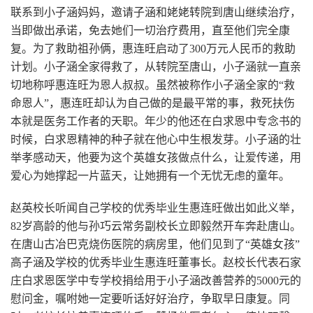
联系到小子涵妈妈，邀请子涵和姥姥转院到唐山继续治疗，
当即做出承诺，免去她们一切治疗费用，直至他们完全康
复。为了救助祖孙俩，惠连旺启动了300万元人民币的救助
计划。小子涵全家得救了，从转院至唐山，小子涵就一直亲
切地称呼惠连旺为恩人叔叔。虽然被称作小子涵全家的“救
命恩人”，惠连旺却认为自己做的是最平常的事，救死扶伤
本就是医务工作者的天职。年少的他还在白求恩中专念书的
时候，白求恩精神的种子就在他心中生根发芽。小子涵的壮
举孝感动天，他要为这个英雄女孩做点什么，让爱传递，用
爱心为她撑起一片蓝天，让她拥有一个无忧无虑的童年。
赵英校长听闻自己学校的优秀毕业生惠连旺做出如此义举，
82岁高龄的他与孙巧云常务副校长立即毅然开车奔赴唐山。
在唐山古冶巴克烧伤医院的病房里，他们见到了“英雄女孩”
高子涵及学校的优秀毕业生惠连旺董事长。赵校长代表石家
庄白求恩医学中专学校捐给用于小子涵改善营养的5000元的
慰问金，嘱咐她一定要听话好好治疗，争取早日康复。同