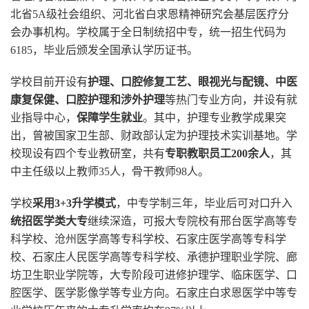
北省5A级社会组织、河北省白求恩精神研究会基层医疗分
会办事机构。学校属于全日制统招中专，统一招生代码为
6185，毕业后颁发全国承认学历证书。
学校目前开设有
护理、口腔修复工艺、眼视光与配镜、中医
康复保健、口腔护理和涉外护理
等热门专业方向，并设有就
业指导中心，
保障学生就业
。其中，护理专业教学成果突
出，曾被国家卫生部、财政部认定为护理技术实训基地。学
校现设有四个专业教研室，共有
专职教职员工200余人
，其
中主任级以上教师35人，骨干教师98人。
学校
采用3+3升学模式
，中专学制三年，毕业后可对口升入
统招医学类大专
继续深造，可报大专院校有邢台医学高等专
科学校、沧州医学高等专科学校、石家庄医学高等专科学
校、石家庄人民医学高等专科学校、承德护理职业学院、廊
坊卫生职业学院等，大专阶段可进修护理学、临床医学、口
腔医学、医学影像学等专业方向。石家庄白求恩医学中等专