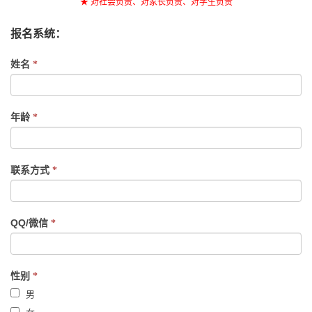
★ 对社会负责、对家长负责、对学生负责
报名系统：
If
姓名
*
you
are
human,
年龄
*
leave
this
field
联系方式
*
blank.
QQ/微信
*
性别
*
男