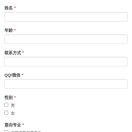
If
姓名
*
you
are
human,
年龄
*
leave
this
field
联系方式
*
blank.
QQ/微信
*
性别
*
男
女
意向专业
*