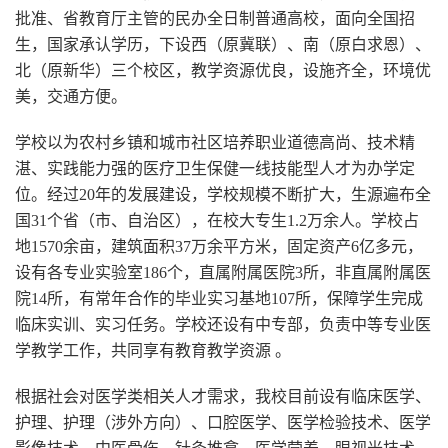
批准、省教育厅主管的民办全日制普通高校，面向全国招
生，国家承认学历，下设西（原冀联）、南（原白求恩）、
北（原新华）三个校区，教学资源优良，设施齐全，环境优
美，交通方便。
学校以为农村乡镇和城市社区培养职业道德高尚、技术精
湛、实践能力强的医疗卫生保健一线技能型人才为办学定
位。经过20年的发展建设，学校规模不断扩大，生源遍布全
国31个省（市、自治区），在校大专生1.2万余人。学校占
地1570余亩，建筑面积37万余平方米，固定资产6亿多元，
设有各专业实验室186个，直属附属医院3所，非直属附属医
院14所，有常年合作的毕业实习基地107所，保障学生完成
临床实训、实习任务。学校还设有中专部，负责中等专业医
学教学工作，共同享有教育教学资源 。
根据社会对医学类相关人才需求，我校目前设有临床医学、
护理、护理（涉外方向）、口腔医学、医学检验技术、医学