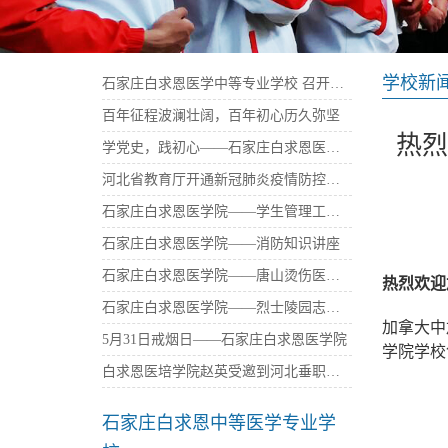
学校新
石家庄白求恩医学中等专业学校 召开庆祝建党100周年暨“七一”表彰大会
百年征程波澜壮阔，百年初心历久弥坚
热烈
学党史，践初心——石家庄白求恩医学中等专业学校西柏坡参观学习
河北省教育厅开通新冠肺炎疫情防控免费心理咨询热线——石家庄白求恩医学院
石家庄白求恩医学院——学生管理工作座谈会
石家庄白
石家庄白求恩医学院——消防知识讲座
石家庄白求恩医学院——唐山烫伤医院捐资
热烈欢迎
石家庄白求恩医学院——烈士陵园志愿者活动
加拿大中
5月31日戒烟日——石家庄白求恩医学院
学院学校
白求恩医培学院赵英受邀到河北垂职学校传播大爱
石家庄白求恩中等医学专业学