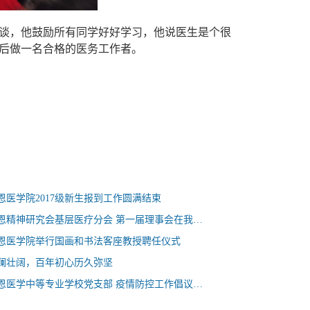
谈，他鼓励所有同学好好学习，他说医生是个很
后做一名合格的医务工作者。
恩医学院2017级新生报到工作圆满结束
河北省白求恩精神研究会基层医疗分会 第一届理事会在我校召开
恩医学院举行国画和书法客座教授聘任仪式
澜壮阔，百年初心历久弥坚
石家庄白求恩医学中等专业学校党支部 疫情防控工作倡议书——石家庄白求恩医学院