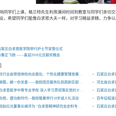
响同学们上课，格兰特先生利用课间时间到教室与同学们亲切交
业，希望同学们能像白求恩大夫一样，对学习精益求精，力争以
求恩医学院 白求恩医学院 白求恩中专 白求恩医学中专
石家庄白求恩医学院举行护士节宣誓仪式
青春正飞扬 ——喜迎2018元旦联欢晚会
闻
我国体检行业由常规体检向全面化、个性化健康管理发展——石家庄白求恩医学院
石家庄白求
送一片朝霞，献一份关爱——我校团员服务队到高新区郄马乡养老院进行慰问演出
石家庄白求恩医学中等专业学校 深入学习贯彻落实党的十九届六中全会精神
石家庄白求
向党，建功新时代—我校隆重举行18岁成人礼活动
百年征程波
热烈庆祝赵红光董事长被评为 “白求恩精神研究会史料专业委员会委员”