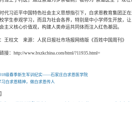
时代习近平中国特色社会主义思想指引下，白求恩教育集团正在
校学生参观学习，而且为社会各界，特别是中小学师生开放，让
会主义核心价值观，构建人类命运共同体而注入红色基因。
：王柱文 来源：人民日报社市场报网络版《百姓中国周刊》
：http://www.bxzkchina.com/html/?11935.html=
2018级春季新生军训纪实——石家庄白求恩医学院
学习白求恩精神，做白求恩传人
闻
石家庄白求恩医学培训学院党支部开展 “不忘初心 牢记使命”主题教育活动
石家庄白求
产主义战士——白求恩
作方北岛先生访问石家庄白求恩医学院
2019年度
“创建白求恩模范学校”系列活动之一 ——全体教职工参观白求恩纪念馆和校史馆
但等疫情消