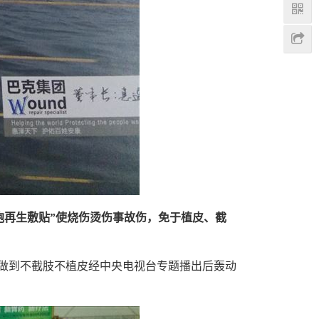
胞再生敷贴”使烧伤烫伤事故伤，免于植皮、截
者做到不截肢不植皮经中央电视台专题播出后轰动