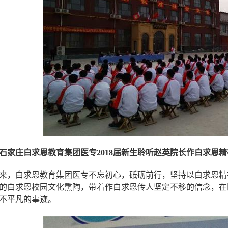
石家庄白求恩教育集团医专2018届新生聆听赵英院长作白求恩
年来，白求恩教育集团医专不忘初心，砥砺前行，坚持以白求恩精
的白求恩校园文化熏陶，带着作白求恩传人坚定不移的信念，在
不平凡的事迹。