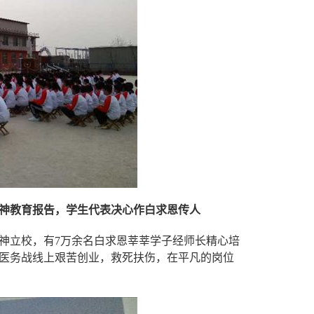
精神教育报告，学生代表决心作白求恩传人
神立校，有7万余名白求恩莘莘学子经师长精心培
医务战线上艰苦创业，救死扶伤，在平凡的岗位