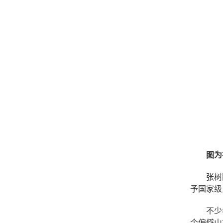
图
为
张树
予国家级
不少
个偏僻山