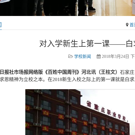
闻
首
对入学新生上第一课——白
学校新闻
2018年3月24日 下
日报社市场报网络版《百姓中国周刊》
河北
讯（
王柱文
）
石家庄
求恩精神为立校之本。在2018新生入校之际上的第一课就是白