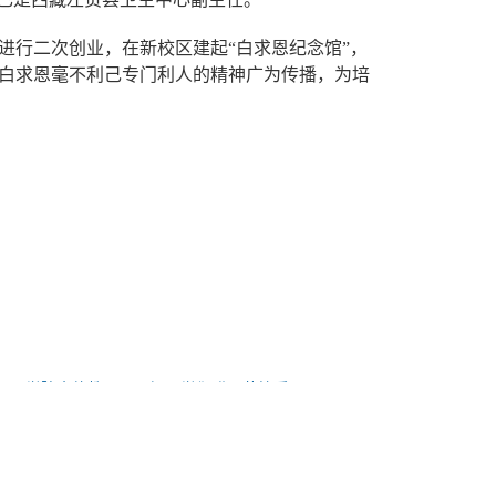
进行二次创业，在新校区建起“白求恩纪念馆”，
白求恩毫不利己专门利人的精神广为传播，为培
恩医学院全体教职员工祝同学们腊八节快乐！
石家庄白求恩医学院迎接河北省教育厅2017年度中职院校办学年检评估
学生处座谈会成功召开
散日，再聚春暖花开时——石家庄白求恩医学院