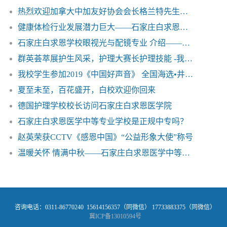
热烈欢迎加拿大中加友好协会会长格兰特先生来石家庄白求恩医学院访问
健康体检行业发展潜力巨大——石家庄白求恩医学院
石家庄白求恩学校眼视光与配镜专业 介绍——白求恩医学院
群英荟萃展护生风采，护理大赛长护理技能 -我校举办5•12国际护士节技能比赛
我校学生参加2019《中国好声音》 全国海选•井陉赛区比赛
夏至未至，百花盛开，白校欢迎你回来
德国护理学校校长访问石家庄白求恩医学院
石家庄白求恩医学中等专业学校是正规中专吗？
赵英荣获CCTV《感恩中国》“公益形象大使”称号
温暖关怀 情满中秋——石家庄白求恩医学中等专业学校
咨询电话：0311-86770240 15614156357（同微信） 17733883375（同微信）
冀ICP备13010594号