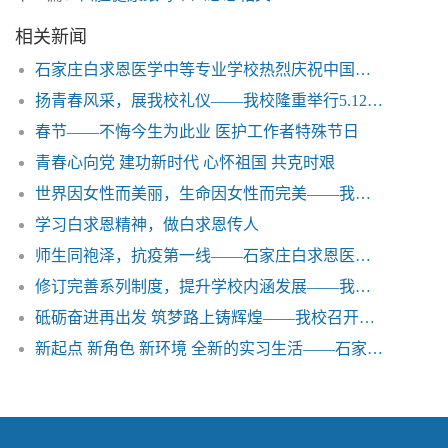
相关新闻
石家庄白求恩医学中等专业学校热烈庆祝中国医师节
扬青春风采，展我校礼仪——我校隆重举行5.12国际护士节礼仪大赛
春节——不悔今生为此业 医护工作者特殊节日
青春心向党 建功新时代 心怀祖国 共克时艰
世界因女性而美丽，生命因女性而完美——我校隆重举行“庆祝3.8妇女节活动”
学习白求恩精神，做白求恩传人
师生同袍泽，抗疫第一线——石家庄白求恩医学中等专业学校师生抗疫纪实
修订完善系列制度，提升学校内涵发展——我校第二届教职工代表大会第一次会议圆满召开
砥砺奋进再出发 筑梦路上铸辉煌——我校召开新学期开学动员大会
新起点 新角色 新环境 全新的实习生活——石家庄白求恩医学院