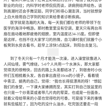
职业的向往；内科学时老师侃侃而谈，讲病例绘声绘色，谈
到高潮时还会手舞足蹈，同学们听得心潮澎湃，当时就想穿
上白大褂用自己学到的知识来给患者诊断疾病。
医学就是浩瀚的大海，每一天我们都在老师的带领下在
医学的海洋中畅游。那时教室里没有空调，夏天只有两台吊
扇在扇动着她那疲倦的翅膀，室内温度达34-35度。但即便
是这样，也挡不住大家学习的热情，自习课时我们就搬个小
板凳到水房去看书，趁早上凉快5点起床，到阳台去复习。
到了冬天只有一个月才能洗一次澡，进入澡堂就像进入
人间仙境，雾气缭绕，5-6个人共用一个水淋头，那大家都
觉得洗的很畅快，回去的路上头发都结冰了，到宿舍时小伙
伴们互相梳着头发，各自拿出直径10cm的小镜子，看着镜
中青涩、娟秀的自己，觉得：“我也长得挺漂亮的呀！”想起
我们的食堂，一下课大家蜂拥而至，其实打到自己饭盆里的
也只是一个炒青菜或者带几片肉的荤菜，也或是一份面条，
就着父母给带来的小菜也觉得吃的可香，可是接下来的事情
就有些尴尬了，因为吃的没什么油水，吃完饭还要走一段