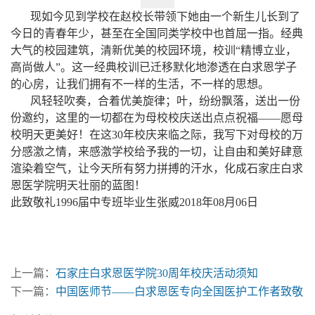
现如今见到学校在赵校长带领下她由一个新生儿长到了
今日的青春年少，甚至在全国同类学校中也首屈一指。经典
大气的校园建筑，清新优美的校园环境，校训“精博立业，
高尚做人”。这一经典校训已迁移默化地渗透在白求恩学子
的心房，让我们拥有不一样的生活，不一样的思想。
风轻轻吹奏，合着优美旋律；叶，纷纷飘落，送出一份
份邀约，这里的一切都在为母校校庆送出点点祝福——愿母
校明天更美好！在这30年校庆来临之际，我写下对母校的万
分感激之情，来感激学校给予我的一切，让自由和美好肆意
渲染着空气，让今天所有努力拼搏的汗水，化成石家庄白求
恩医学院明天壮丽的蓝图！
此致敬礼1996届中专班毕业生张威2018年08月06日
上一篇：
石家庄白求恩医学院30周年校庆活动须知
下一篇：
中国医师节——白求恩医专向全国医护工作者致敬