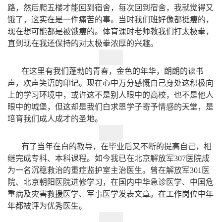
路，然后爬五楼才能回到宿舍，每次回到宿舍，我就觉得又
饿了，这实在是一件痛苦的事。当时我们班好像都挺瘦的，
现在想可能都是被饿瘦的。体育课时老师教我们打太极拳，
直到现在我还保持的对太极拳浓厚的兴趣。
在这里有我们蓬勃的青春，金色的年华，朗朗的读书
声，欢声笑语的印记。现在心中万分感慨自己身处这积极向
上的学习环境中，或许这不是别人眼中的高校，也不是他人
眼中的城堡，但这却是我们白求恩学子寄予情感的天堂，是
培育我们成人成才的圣地。
有了当年在白的教导，在毕业后又不断的提高自己，相
继完成专科、本科课程。如今我已在北京解放军307医院成
为一名沉稳救治的重症监护室主治医生。曾在解放军301医
院、北京朝阳医院进修学习，在国内中华急诊医学、中国危
重病及灾害救援医学、军事医学发表文章。在工作岗位中年
年都被评为优秀医生。