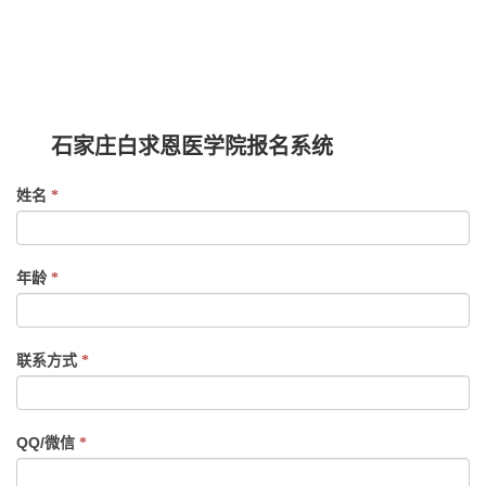
石家庄白求恩医学院报名系统
If
姓名
*
you
are
human,
年龄
*
leave
this
field
联系方式
*
blank.
QQ/微信
*