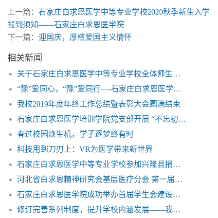
上一篇：
石家庄白求恩医学中等专业学校2020秋季新生入学
报到须知——石家庄白求恩医学院
下一篇：
迎国庆，厚植爱国主义情怀
相关新闻
关于石家庄白求恩医学中等专业学校全体师生做好新型肺炎疫情防控工作的重要通知
“豫”爱同心，“豫”爱同行—-石家庄白求恩医学院捐赠救灾物资驰援河南鹤壁
我校2019年度年终工作总结暨表彰大会圆满结束
石家庄白求恩医学培训学院党支部开展 “不忘初心 牢记使命”主题教育活动
春过校园焕生机，学子逐梦终有时
科技用到刀刃上：VR为医学带来新世界
石家庄白求恩医学中等专业学校参加兴隆县捐资助学活动
河北省白求恩精神研究会基层医疗分会 第一届理事会在我校召开
石家庄白求恩医学院成功举办首届学生会建设培训班
修订完善系列制度，提升学校内涵发展——我校第二届教职工代表大会第一次会议圆满召开