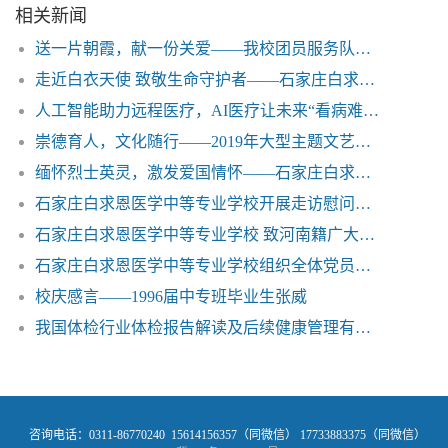
相关新闻
送一片朝霞，献一份关爱——我校团员服务队到高新区郄马乡养老院进行慰问演出
走近白衣天使 致敬生命守护者——石家庄白求恩医学院
人工智能助力远程医疗，AI医疗让未来“看病难”有望缓解
崇德育人，文化随行——2019年大型主题文艺晚会在两校区分别举行
缅怀烈士英灵，激发爱国情怀——石家庄白求恩医学院
石家庄白求恩医学中等专业学校开展走访慰问老党员活动
石家庄白求恩医学中等专业学校 致河南籍广大学生的一封公开信
石家庄白求恩医学中等专业学校组织全体党员和教职工为国家疫情防控工作捐款
校庆感言——1996届中专班毕业生张威
我国体检行业体检报告解读及后续健康管理有待加强——石家庄白求恩医学院
咨询电话：0311-86770240 15614156357（同微信） 17733883375（同微信）