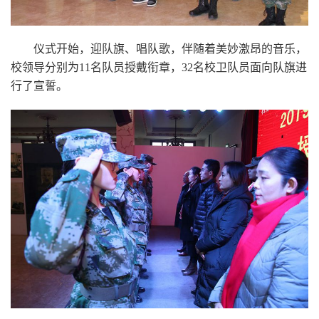
仪式开始，迎队旗、唱队歌，伴随着美妙激昂的音乐，
校领导分别为11名队员授戴衔章，32名校卫队员面向队旗进
行了宣誓。