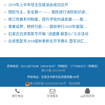
2019年上半年班主任座谈会成功召开
预防为主，安全第一 —— 我校进行消防知识讲座和演练活动
修订完善系列制度，提升学校内涵发展——我校第二届教职工代表大会第一次会议圆满召开
青春追梦，榜样引航——我校举行2020年度国家奖学金颁奖典礼
石家庄白求恩医专开展 “送健康 献爱心”义诊活动
白求恩医专2018级秋季新生开学典礼 暨军训汇报表演圆满结束
咨询电话：0311-86770240 15614156357（同微信） 17733883375（同微信）
冀ICP备13010594号
学校地址：石家庄市新华区西营西路108号
冀公网安备13010402001694号
网站地图
拨打电话
在线报名
qq在线咨询