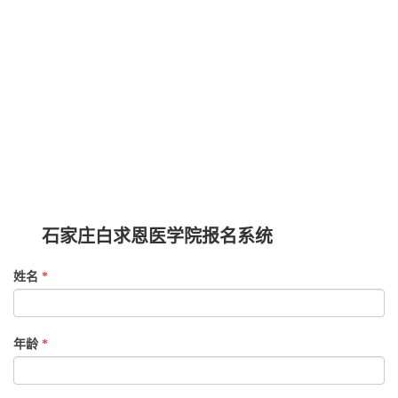
石家庄白求恩医学院报名系统
If
姓名
*
you
are
human,
年龄
*
leave
this