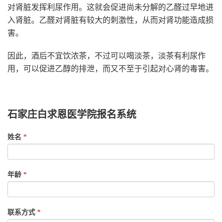
对肾脏发挥利尿作用。这就会促进尚未分解的乙醛过早地进
入肾脏。乙醛对肾脏有较大的刺激性，从而对肾功能造成损
害。
因此，酒后不宜饮浓茶，不过可以喝淡茶，淡茶有利尿作
用，可以促进乙醇的排泄，而又不至于引起对心肾的毒害。
石家庄白求恩医学院报名系统
If
姓名
*
you
are
human,
年龄
*
leave
this
field
联系方式
*
blank.