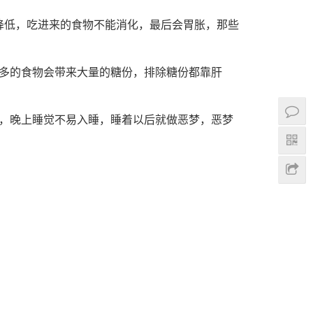
降低，吃进来的食物不能消化，最后会胃胀，那些
过多的食物会带来大量的糖份，排除糖份都靠肝
吓，晚上睡觉不易入睡，睡着以后就做恶梦，恶梦
学校,石家庄白求恩学校,白求恩中专,石家庄白求恩
石家庄白求恩医学中等专业学校,白求恩