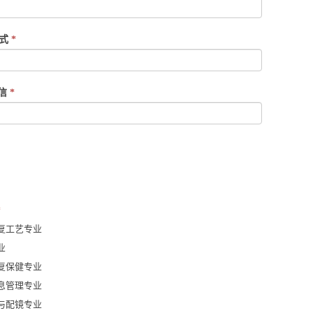
方式
*
微信
*
*
复工艺专业
业
复保健专业
息管理专业
与配镜专业