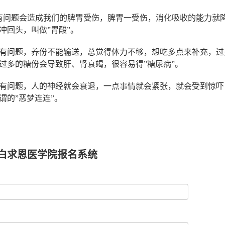
有问题会造成我们的脾胃受伤，脾胃一受伤，消化吸收的能力就
冲回头，叫做”胃酸”。
脏有问题，养份不能输送，总觉得体力不够，想吃多点来补充，
过多的糖份会导致肝、肾衰竭，很容易得”糖尿病”。
脏有问题，人的神经就会衰退，一点事情就会紧张，就会受到惊
谓的”恶梦连连”。
学院,石家庄白求恩医学院,白求恩医专,石家庄白求恩医专,白求恩
求恩医学中专,石家庄白求恩医学中专,白求恩医学中等专业学校,
白求恩医学院报名系统