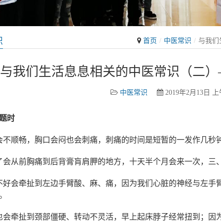
识
首页
中医常识
与我们
与我们生活息息相关的中医常识（二）
中医常识
2019年2月13日 上午
题时
会不顺畅，胸口会闷也会刺痛，刺痛的时间是短暂的一发作几秒
了会从前胸痛到后背膏肓肩胛的地方，十天半个月会来一次，三
不好会牵扯到左边手臂酸、麻、痛，因为我们心脏的神经与左手
。
也会牵扯到颈部僵硬、转动不灵活，早上起床脖子经常扭到；因