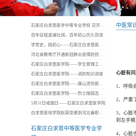
中医常
石家庄白求恩医学中等专业学校 召开庆祝建党100周年暨“七一”表彰大会
百年征程波澜壮阔，百年初心历久弥坚
学党史，践初心——石家庄白求恩医学中等专业学校西柏坡参观学习
河北省教育厅开通新冠肺炎疫情防控免费心理咨询热线——石家庄白求恩医学院
石家庄白求恩医学院——学生管理工作座谈会
心脏有问
石家庄白求恩医学院——消防知识讲座
石家庄白求恩医学院——唐山烫伤医院捐资
1、呼吸
石家庄白求恩医学院——烈士陵园志愿者活动
2、严重
5月31日戒烟日——石家庄白求恩医学院
3、心脏
白求恩医培学院赵英受邀到河北垂职学校传播大爱
到左手臂
石家庄白求恩中等医学专业学
4、心脏