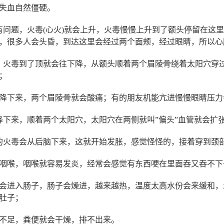
失血自然僵硬。
有问题，火毒(心火)就会上升，火毒慢慢上升到了额头停留在这
，很多人会头昏，到达这里会经过两个面颊，经过眼睛，所以心
，火毒到了顶就会往下降，从额头顺着两个眉陵骨绕着太阳穴穿
；
降下来，两个眉陵骨就会酸痛；有的朋友机能亢进慢慢眼睛压力
降下来，顺着两个太阳穴，太阳穴在两侧就叫”偏头”血管就会扩
的火毒会从后脑下来，这就开始发胀，感觉怪怪的，接着穿到颈
咽喉，咽喉就容易发炎，经常会感觉有东西哽在里面吞又吞不下
会进入肠子，肠子会燥进，越来越热，温度太高水份会来缓和，
肚子；
不足，粪便就会干燥，排不出来。