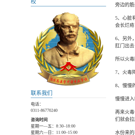
校
旁边的筋
5、心脏
会长烂疮
6、另外
肛门出去
所以火毒
7、火毒
8、慢慢
联系我们
慢慢进入
电话：
0311-86770240
再来火毒
们就会拉
咨询时间
星期一—五：8:30–18:00
水份来的
星期六—日：11:00–15:00