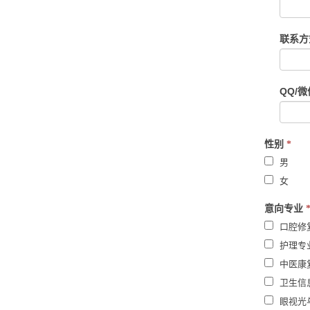
leave
this
field
联系
blank.
QQ/
性别
*
男
女
意向专业
口腔修
护理专
中医康
卫生信
眼视光