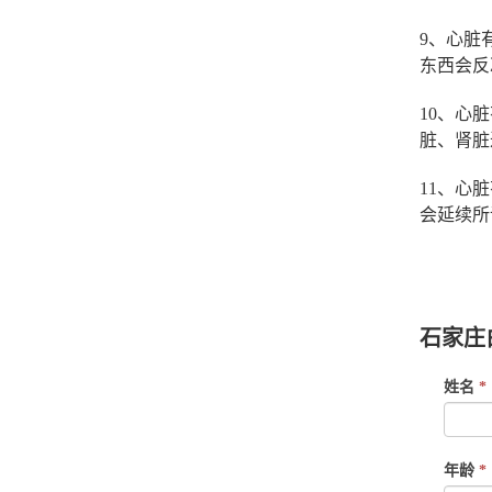
9、心脏
东西会反
10、心
脏、肾脏
11、心
会延续所
白求恩医
中专,白
石家庄
If
姓名
*
you
are
human,
年龄
*