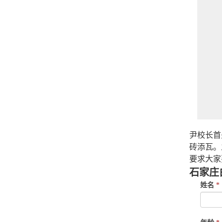
尹校长首
砖添瓦。
要求大家
石家庄
If
姓名
*
you
are
human,