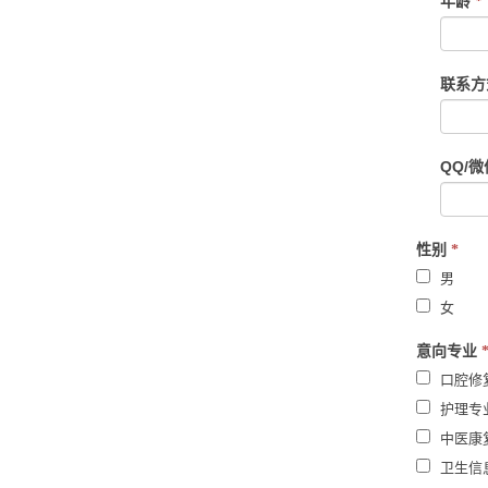
年龄
*
leave
this
field
联系
blank.
QQ/
性别
*
男
女
意向专业
口腔修
护理专
中医康
卫生信