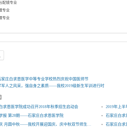
与配镜专业
理专业
理专业
息
石家庄白求恩医学中等专业学校热烈庆祝中国医师节
学军人之风采，强自身之素质——我校2019级新生军训进行时
闻
白求恩医学院成功召开2018年秋季招生启动会
2019年上
学报 第28期——石家庄白求恩医学院
石家庄白求
欢度国庆 月圆中秋——我校开展迎国庆、庆中秋双节师生联欢会