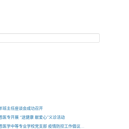
半年班主任座谈会成功召开
恩医专开展 “送健康 献爱心”义诊活动
石家庄白求恩医学中等专业学校党支部 疫情防控工作倡议书——石家庄白求恩医学院