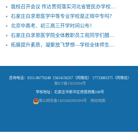
我校召开会议 传达贯彻落实河北省管民办学校党委书记、举办者、校长座谈会会议精神
石家庄白求恩医学中等专业学校是正规中专吗？
北京中高考、初三高三开学时间公布！
石家庄白求恩医学院全体教职员工祝同学们腊八节快乐！
拓展提升素质，凝聚放飞梦想—学校全体师生户外拓展活动
咨询电话：0311-86770240 15614156357（同微信） 17733883375（同微信）
冀ICP备13010594号
学校地址：石家庄市新华区西营西路108号
冀公网安备13010402001694号
网站地图