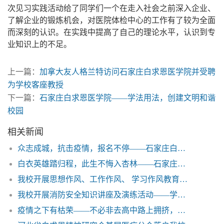
次见习实践活动给了同学们一个在走入社会之前深入企业、
了解企业的锻炼机会，对医院体检中心的工作有了较为全面
而深刻的认识。在实践中提高了自己的理论水平，认识到专
业知识上的不足。
上一篇：
加拿大友人格兰特访问石家庄白求恩医学院并受聘
为学校客座教授
下一篇：
石家庄白求恩医学院——学法用法，创建文明和谐
校园
相关新闻
众志成城，抗击疫情，报名不停——石家庄白求恩医学中等专业学校在行动
白衣英雄踏归程，此生不悔入杏林——石家庄白求恩医学院
我校开展思想作风、工作作风、 学习作风教育整顿活动
我校开展消防安全知识讲座及演练活动——学会逃生 我们在行动
疫情之下有枯荣——不必非去高中路上拥挤，走中专道路一样坦荡