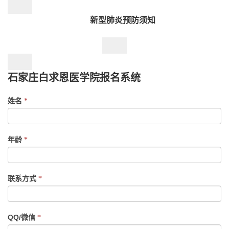
新型肺炎预防须知
石家庄白求恩医学院报名系统
If
姓名
*
you
are
human,
年龄
*
leave
this
field
联系方式
*
blank.
QQ/微信
*