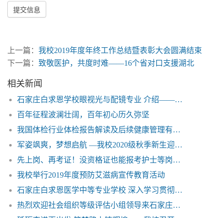
提交信息
上一篇：
我校2019年度年终工作总结暨表彰大会圆满结束
下一篇：
致敬医护，共度时难——16个省对口支援湖北
相关新闻
石家庄白求恩学校眼视光与配镜专业 介绍——白求恩医学院
百年征程波澜壮阔，百年初心历久弥坚
我国体检行业体检报告解读及后续健康管理有待加强——石家庄白求恩医学院
军姿飒爽，梦想启航 —我校2020级秋季新生迎来开学军训
先上岗、再考证！没资格证也能报考护士等岗位了
我校举行2019年度预防艾滋病宣传教育活动
石家庄白求恩医学中等专业学校 深入学习贯彻落实党的十九届六中全会精神
热烈欢迎社会组织等级评估小组领导来石家庄白求恩医学院实地检查