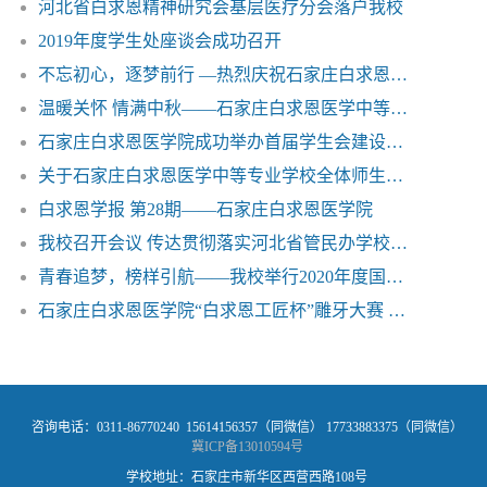
河北省白求恩精神研究会基层医疗分会落户我校
2019年度学生处座谈会成功召开
不忘初心，逐梦前行 —热烈庆祝石家庄白求恩医学院新建两所教学实习基地
温暖关怀 情满中秋——石家庄白求恩医学中等专业学校
石家庄白求恩医学院成功举办首届学生会建设培训班
关于石家庄白求恩医学中等专业学校全体师生做好新型肺炎疫情防控工作的重要通知
白求恩学报 第28期——石家庄白求恩医学院
我校召开会议 传达贯彻落实河北省管民办学校党委书记、举办者、校长座谈会会议精神
青春追梦，榜样引航——我校举行2020年度国家奖学金颁奖典礼
石家庄白求恩医学院“白求恩工匠杯”雕牙大赛 获得圆满成功
咨询电话：0311-86770240 15614156357（同微信） 17733883375（同微信）
冀ICP备13010594号
学校地址：石家庄市新华区西营西路108号