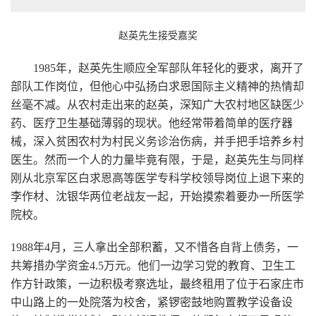
赵英先生接受嘉奖
1985年，赵英先生顺应全军部队年轻化的要求，离开了
部队工作岗位，但他心中弘扬白求恩国际主义精神的热情却
丝毫不减。从农村走出来的赵英，深知广大农村地区缺医少
药、医疗卫生基础薄弱的现状。他经常带着简单的医疗器
械，深入贫困农村为村民义务诊治伤病，并手把手培养乡村
医生。然而一个人的力量毕竟有限，于是，赵英先生与同样
刚从北京军区白求恩高等医学专科学校领导岗位上退下来的
李作材、沈银华两位老战友一起，开始摸索着要办一所医学
院校。
1988年4月，三人拿出全部积蓄，又不惜各自背上债务，一
共筹措办学资金4.5万元。他们一边学习党的教育、卫生工
作方针政策，一边积极考察选址，最终租用了位于石家庄市
中山路上的一处院落为校舍，紧锣密鼓地购置教学设备设