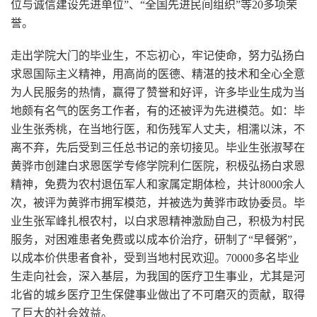
位与诚信建设先进单位”、“全国先进民间组织”等20多项荣
誉。
走出学院大门的毕业生，不忘初心，牢记使命，努力弘扬白
求恩国际主义精神，用高尚的医德、精湛的技术和全心全意
为人民服务的热情，赢得了赞誉和好评，许多毕业生成为当
地颇有名气的医务工作者，有的还被评为先进模范。如：毕
业生张秀桃，在当地行医，和伤残军人丈夫，相濡以沫，不
离不弃，先后受到三任总书记的亲切接见。毕业生张淑琴在
黄骅市创建白求恩医学专修学院利仁医院，积极弘扬白求恩
精神，免费为农村退伍军人和家属定期体检，共计8000余人
次，被评为黄骅市拥军模范，并被选为黄骅市政协委员。毕
业生张军峰扎根农村，以白求恩精神激励自己，积极为村民
服务，对困难患者免费或以成本价治疗，研制了“早餐粥”，
以成本价供患者食补，受到当地村民欢迎。70000多名毕业
生走向社会，深入基层，为我国的医疗卫生事业，尤其是河
北省的城乡医疗卫生保健事业做出了不可磨灭的贡献，取得
了巨大的社会效益。