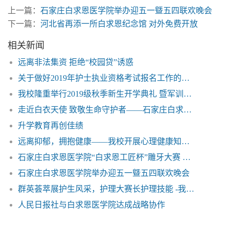
上一篇：
石家庄白求恩医学院举办迎五一曁五四联欢晚会
下一篇：
河北省再添一所白求恩纪念馆 对外免费开放
相关新闻
远离非法集资 拒绝“校园贷”诱惑
关于做好2019年护士执业资格考试报名工作的通知——石家庄白求恩医学院
我校隆重举行2019级秋季新生开学典礼 暨军训汇报表演
走近白衣天使 致敬生命守护者——石家庄白求恩医学院
升学教育再创佳绩
远离抑郁，拥抱健康——我校开展心理健康知识讲座
石家庄白求恩医学院“白求恩工匠杯”雕牙大赛 获得圆满成功
石家庄白求恩医学院举办迎五一曁五四联欢晚会
群英荟萃展护生风采，护理大赛长护理技能 -我校举办5•12国际护士节技能比赛
人民日报社与白求恩医学院达成战略协作