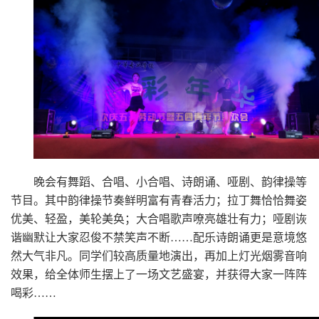
晚会有舞蹈、合唱、小合唱、诗朗诵、哑剧、韵律操等
节目。其中韵律操节奏鲜明富有青春活力；拉丁舞恰恰舞姿
优美、轻盈，美轮美奂；大合唱歌声嘹亮雄壮有力；哑剧诙
谐幽默让大家忍俊不禁笑声不断……配乐诗朗诵更是意境悠
然大气非凡。同学们较高质量地演出，再加上灯光烟雾音响
效果，给全体师生摆上了一场文艺盛宴，并获得大家一阵阵
喝彩……