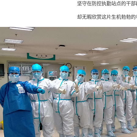
坚守在防控执勤站点的干部
却无暇欣赏这片生机勃勃的