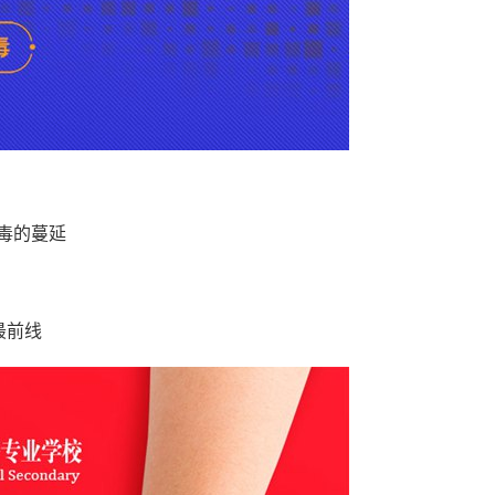
毒的蔓延
最前线