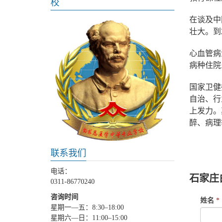
校
在谈及中
壮大。到
心血管病
病种住院
国家卫健
自治、行
上发力。
醉、病理
白求恩医
联系我们
中专,白
电话：
石家庄
0311-86770240
咨询时间
If
姓名
*
星期一—五：8:30–18:00
you
星期六—日：11:00–15:00