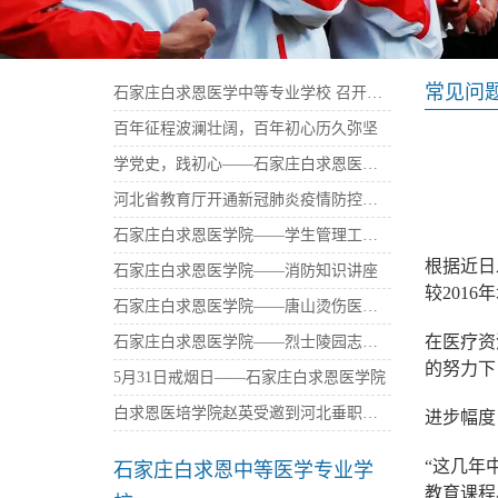
常见问
石家庄白求恩医学中等专业学校 召开庆祝建党100周年暨“七一”表彰大会
百年征程波澜壮阔，百年初心历久弥坚
学党史，践初心——石家庄白求恩医学中等专业学校西柏坡参观学习
河北省教育厅开通新冠肺炎疫情防控免费心理咨询热线——石家庄白求恩医学院
石家庄白求恩医学院——学生管理工作座谈会
根据近日
石家庄白求恩医学院——消防知识讲座
较2016
石家庄白求恩医学院——唐山烫伤医院捐资
在医疗资
石家庄白求恩医学院——烈士陵园志愿者活动
的努力下
5月31日戒烟日——石家庄白求恩医学院
白求恩医培学院赵英受邀到河北垂职学校传播大爱
进步幅度
“这几年
石家庄白求恩中等医学专业学
教育课程