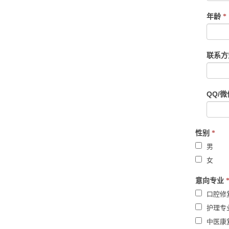
are
human,
年龄
*
leave
this
field
联系
blank.
QQ/
性别
*
男
女
意向专业
口腔修
护理专
中医康