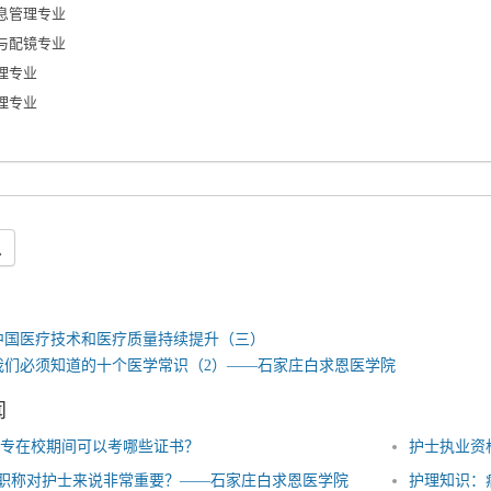
息管理专业
与配镜专业
理专业
理专业
息
中国医疗技术和医疗质量持续提升（三）
我们必须知道的十个医学常识（2）——石家庄白求恩医学院
闻
专在校期间可以考哪些证书？
护士执业资
职称对护士来说非常重要？——石家庄白求恩医学院
护理知识：