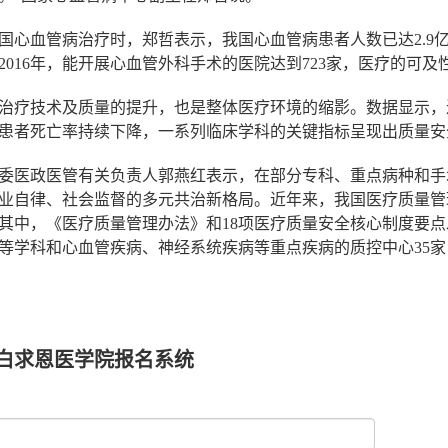
国心血管病治疗时，郑哲表示，我国心血管病患者人数已达2.9
2016年，能开展心血管外科手术的医院达到723家，医疗的可
治疗技术及质量的提升，也是整体医疗环境的缩影。数据显示，
患者死亡率持续下降，一系列临床学科的关键指标呈现出质量安
委医政医管有关负责人郭燕红表示，在部分专科、重点病种和手
业自律、社会监督的多元共治新格局。近年来，我国医疗质量管
其中，《医疗质量管理办法》和18项医疗质量安全核心制度要点
等学科和心血管疾病、神经系统疾病等重点疾病的质控中心35
学院,石家庄白求恩医学院,白求恩医专,石家庄白求恩医专,白求恩
求恩医学中专,石家庄白求恩医学中专,白求恩医学中等专业学校,
白求恩医学院报名系统