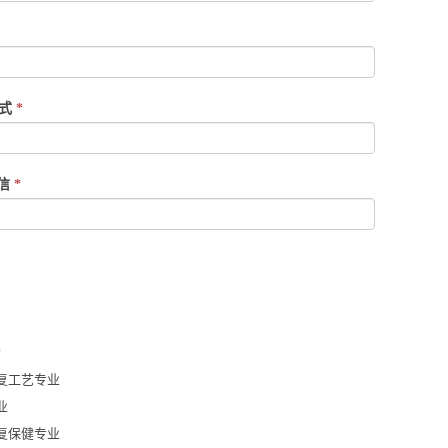
方式
*
微信
*
*
复工艺专业
业
复保健专业