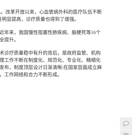
亿。改革开放以来，心血管病外科的医疗队伍不断
及性明显提高，诊疗质量也得到了增强。
近年来，我国慢性阻塞性肺疾病、脑梗死等16个
全提升。
术诊疗质量稳中有升的背后，是政府监管、机构
理工作不断在制度化、规范化、专业化、精细化
发布，制度顶层设计日渐清晰;在国家层面成立麻
家，工作网络和合力不断形成。
学校,石家庄白求恩学校,白求恩中专,石家庄白求恩
石家庄白求恩医学中等专业学校,白求恩