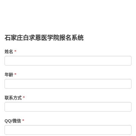
白求恩医学院,石家庄白求恩医学院,白求恩中专,石家庄护士
学校,石家庄卫校,石家庄中专,石家庄白求恩医学中等专业学
校
石家庄白求恩医学院报名系统
If
姓名
*
you
are
human,
年龄
*
leave
this
field
联系方式
*
blank.
QQ/微信
*