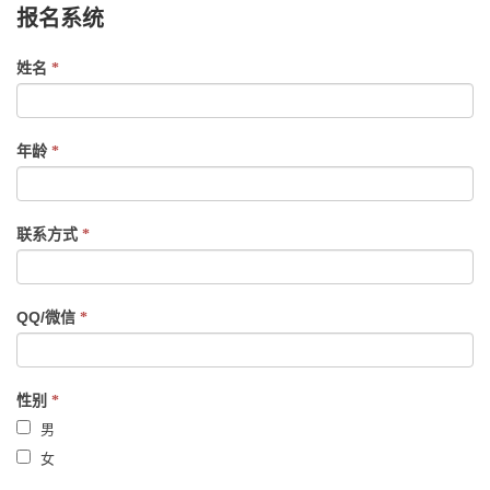
报名系统
If
姓名
*
you
are
human,
年龄
*
leave
this
field
联系方式
*
blank.
QQ/微信
*
性别
*
男
女