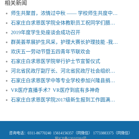
相关新闻
师生共聚首，浓情过中秋 —— 学校师生共度中秋佳节
石家庄白求恩医学院全体教职员工祝同学们腊八节快乐！
2019年度学生处座谈会成功召开
群英荟萃展护生风采，护理大赛长护理技能 -我校举办5•12国际护士节技能比赛
欢庆五一劳动节暨五四青年节联欢会
石家庄白求恩医学院举行护士节宣誓仪式
河北省民政厅副厅长、河北省民政厅社会组织党委书记陈建民率队来我校考察指导党建工作
石家庄白求恩医学中等专业学校参加兴隆县捐资助学活动
VR医疗直播手术？VR医疗到底有多神奇
石家庄白求恩医学院2017级新生报到工作圆满结束
咨询电话：0311-86770240 15614156357（同微信） 17733883375（同微信）
冀ICP备13010594号