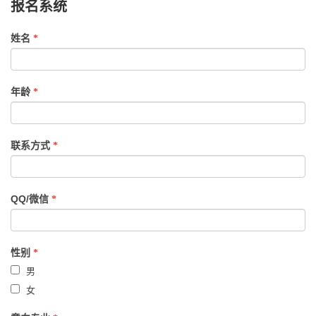
报名系统
If
姓名
*
you
are
human,
年龄
*
leave
this
field
联系方式
*
blank.
QQ/微信
*
性别
*
男
女