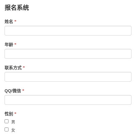
报名系统
If
姓名
*
you
are
human,
年龄
*
leave
this
field
联系方式
*
blank.
QQ/微信
*
性别
*
男
女