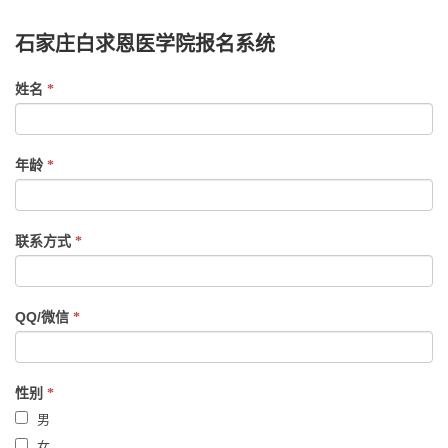
石家庄白求恩医学院报名系统
If
姓名
*
you
are
human,
年龄
*
leave
this
field
联系方式
*
blank.
QQ/微信
*
性别
*
男
女