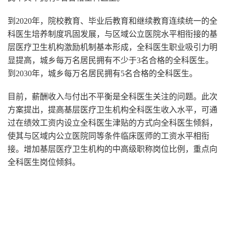
到
2020
年，院校教育、毕业后教育和继续教育连续统一的全
科医生培养制度巩固发展，与区域公立医院水平相衔接的基
层医疗卫生机构激励机制基本形成，全科医生职业吸引力明
显提高，城乡每万名居民拥有不少于
3
名合格的全科医生。
到
2030
年，城乡每万名居民拥有
5
名合格的全科医生。
目前，薪酬收入与付出不平衡是全科医生关注的问题。此次
方案提出，提高基层医疗卫生机构全科医生收入水平，可通
过在绩效工资内设立全科医生津贴的方式向全科医生倾斜，
使其与区域内公立医院同等条件临床医师的工资水平相衔
接。增加基层医疗卫生机构的中高级职称岗位比例，重点向
全科医生岗位倾斜。
白求恩医学院,石家庄白求恩医学院,白求恩医专,石家庄白求
恩医专,白求恩学校,石家庄白求恩学校,白求恩中专,石家庄白
求恩中专,白求恩医学中专,石家庄白求恩医学中专,白求恩医
学中等专业学校,石家庄白求恩医学中等专业学校,白求恩