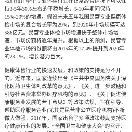
我们预计整个专业体检行业在正常经营情况下可以保
持
3-5
年
30%
左右的平稳增长，
5-10
年期间保持
15%-20%
的增速。假设未来五年我国民营专业健康体
检市场的复合增长率为
29%
，到
2020
年市场规模可达
586
亿元。民营专业体检市场增速快于整体市场增
速，市场份额将逐年提升。根据以上的预测，民营专
业体检市场的份额将由
2015
年的
17.4%
提升到
2020
年
的
23.1%
，增长潜力巨大。
健康体检行业的快速发展，和政策的支持是分不开
的。近年来，国家连续出台《中共中央国务院关于深
化医药卫生体制改革的意见》、《关于进一步鼓励和
引导社会资本举办医疗机构的意见》、《关于促进健
康服务业发展的若干意见》等政策法规，旨在引导、
帮助医疗服务企业
(
尤其是民营非公立医疗机构
)
不断
做大做强。
2016
年，国家出台了多项政策鼓励支持医
疗健康行业的发展。“全国卫生和健康大会”的召开、