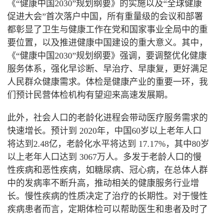
《“健康中国
2030
”规划纲要》的实施以及“全球健康
促进大会”首次落户中国，所有重量级的会议和部署
都彰显了卫生与健康工作在党和国家事业全局中的重
要位置，以及推进健康中国建设的重大意义。其中，
《“健康中国
2030
”规划纲要》强调，要调整优化健康
服务体系，强化早诊断、早治疗、早康复，更好满足
人民群众健康需求。体检是健康产业的重要一环，我
们预计民营体检机构有望迎来高速发展期。
此外，社会人口的老龄化进程会带动医疗服务需求的
快速增长。预计到
2020
年，中国
60
岁以上老年人口
将达到
2.48
亿，老龄化水平将达到
17.17%
，其中
80
岁
以上老年人口达到
3067
万人。多发于老龄人口的慢
性疾病和恶性疾病，如糖尿病、冠心病，在总体人群
中的发病率不断升高，推动相关的健康服务行业增
长。慢性疾病的性质决定了治疗的长期性。对于慢性
疾病患者而言，定期体检可以帮助医生和患者及时了