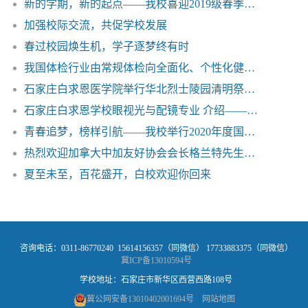
新的学期，新的起点——我校喜迎2019级春季新生
加强校际交流，共促学校发展
春过校园焕生机，学子逐梦终有时
我国体检行业由常规体检向全面化、个性化健康管理发展——石家庄白求恩医学院
石家庄白求恩医学院举行华北烈士陵园清明祭奠活动
石家庄白求恩学校眼视光与配镜专业 介绍——白求恩医学院
青春追梦，榜样引航——我校举行2020年度国家奖学金颁奖典礼
热烈欢迎加拿大中加友好协会会长格兰特先生来石家庄白求恩医学院访问
夏至未至，百花盛开，白校欢迎你回来
咨询电话：0311-86770240 15614156357（同微信） 17733883375（同微信）
冀ICP备13010594号
学校地址：石家庄市新华区西营西路108号
冀公网安备13010402001694号
网站地图