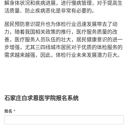
解身体状况和疾病进展，进行慢病管理，对于提高生
活质量、防止疾病恶化是非常有必要的。
居民预防意识提升也为体检行业迅速发展带去了动
力，随着我国相关政策的推行，医疗服务质量的改
善，医疗服务人员队伍的壮大，居民健康意识的进一
步增强，尤其三四线城市居民对于优质的体检服务的
需求越来越强，因此，体检行业未来发展潜力巨大。
白求恩医学院,石家庄白求恩医学院,白求恩医专,石家庄白求
恩医专,白求恩学校,石家庄白求恩学校,白求恩中专,石家庄白
求恩中专,白求恩医学中专,石家庄白求恩医学中专,白求恩医
学中等专业学校,石家庄白求恩医学中等专业学校,白求恩
石家庄白求恩医学院报名系统
If
姓名
*
you
are