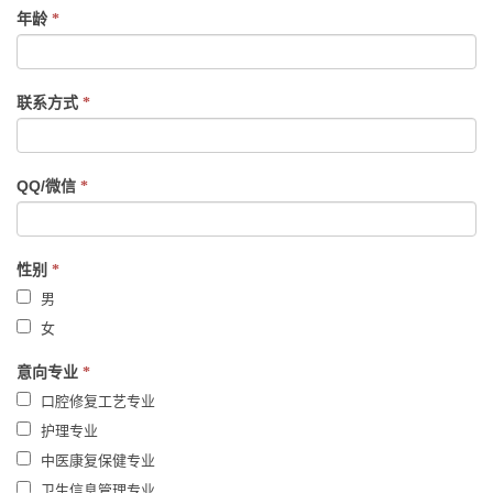
human,
年龄
*
leave
this
field
联系方式
*
blank.
QQ/微信
*
性别
*
男
女
意向专业
*
口腔修复工艺专业
护理专业
中医康复保健专业
卫生信息管理专业