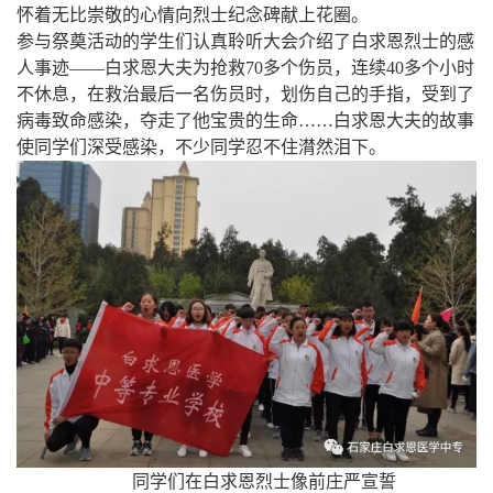
怀着无比崇敬的心情向烈士纪念碑献上花圈。
参与祭奠活动的学生们认真聆听大会介绍了白求恩烈士的感
人事迹——白求恩大夫为抢救70多个伤员，连续40多个小时
不休息，在救治最后一名伤员时，划伤自己的手指，受到了
病毒致命感染，夺走了他宝贵的生命……白求恩大夫的故事
使同学们深受感染，不少同学忍不住潸然泪下。
同学们在白求恩烈士像前庄严宣誓