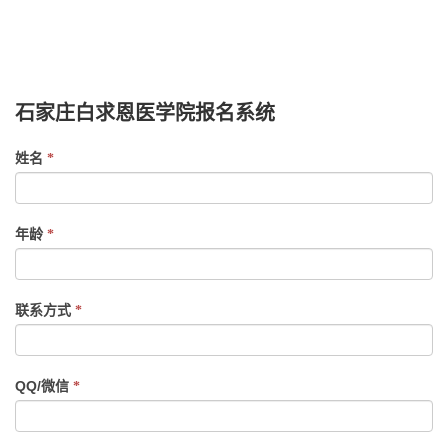
白求恩医学院,石家庄白求恩医学院,白求恩中专,石家庄护士
学校,石家庄卫校,石家庄中专,石家庄白求恩医学中等专业学
校
石家庄白求恩医学院报名系统
If
姓名
*
you
are
human,
年龄
*
leave
this
field
联系方式
*
blank.
QQ/微信
*