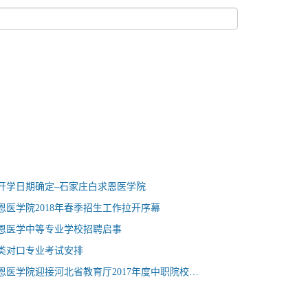
）
春季开学日期确定–石家庄白求恩医学院
恩医学院2018年春季招生工作拉开序幕
恩医学中等专业学校招聘启事
学类对口专业考试安排
石家庄白求恩医学院迎接河北省教育厅2017年度中职院校办学年检评估