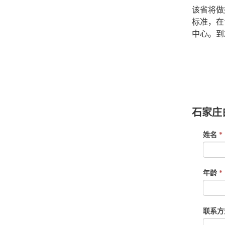
该省将做
标准，在
中心。到
白求恩医
中专,白
石家庄
If
姓名
*
you
are
human,
年龄
*
leave
this
field
联系
blank.