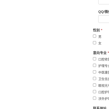
QQ/
性别
*
男
女
意向专业
口腔修
护理专
中医康
卫生信
眼视光
口腔护
涉外护
联系地址