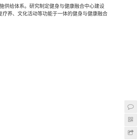
施供给体系。研究制定健身与健康融合中心建设
康复疗养、文化活动等功能于一体的健身与健康融合
学校,石家庄白求恩学校,白求恩中专,石家庄白求恩
石家庄白求恩医学中等专业学校,白求恩