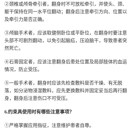
②颈椎或颅骨牵引者，翻身时不可放松牵引，并使头、颈、
躯干保持在同一水平位翻动；翻身后注意牵引方向、位置以
及牵引力是否正确。
③颅脑手术者，应该取健侧卧位或平卧位，在翻身时要注意
头部不可剧烈翻动，以免引起脑疝，压迫脑干，导致患者突
然死亡。
④石膏固定者，应该注意翻身后患处位置及局部肢体的血运
情况，防止受压。
⑤一般手术者，翻身时应该先检查敷料是否干燥、有无脱
落，如分泌物浸湿敷料，应先更换敷料并固定妥当后再行翻
身，翻身后注意伤口不可受压。
6.约束具使用时有哪些注意事项？
①严格掌握应用指征，注意维护患者自尊。