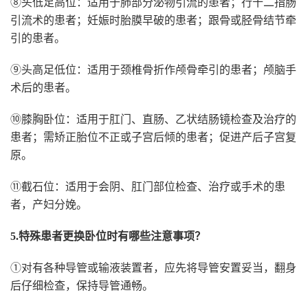
⑧头低足高位：适用于肺部分泌物引流的患者；行十二指肠
引流术的患者；妊娠时胎膜早破的患者；跟骨或胫骨结节牵
引的患者。
⑨头高足低位：适用于颈椎骨折作颅骨牵引的患者；颅脑手
术后的患者。
⑩膝胸卧位：适用于肛门、直肠、乙状结肠镜检查及治疗的
患者；需矫正胎位不正或子宫后倾的患者；促进产后子宫复
原。
⑪截石位：适用于会阴、肛门部位检查、治疗或手术的患
者，产妇分娩。
5.特殊患者更换卧位时有哪些注意事项？
①对有各种导管或输液装置者，应先将导管安置妥当，翻身
后仔细检查，保持导管通畅。