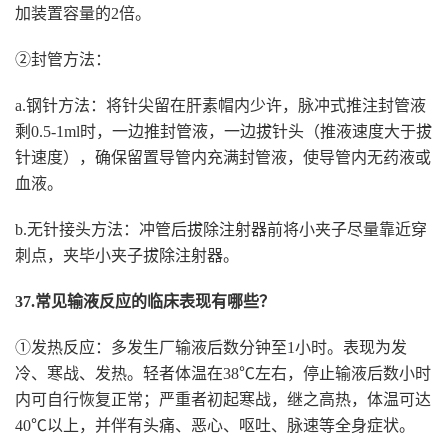
加装置容量的2倍。
②封管方法：
a.钢针方法：将针尖留在肝素帽内少许，脉冲式推注封管液
剩0.5-1ml时，一边推封管液，一边拔针头（推液速度大于拔
针速度），确保留置导管内充满封管液，使导管内无药液或
血液。
b.无针接头方法：冲管后拔除注射器前将小夹子尽量靠近穿
刺点，夹毕小夹子拔除注射器。
37.常见输液反应的临床表现有哪些？
①发热反应：多发生厂输液后数分钟至1小时。表现为发
冷、寒战、发热。轻者体温在38℃左右，停止输液后数小时
内可自行恢复正常；严重者初起寒战，继之高热，体温可达
40℃以上，并伴有头痛、恶心、呕吐、脉速等全身症状。