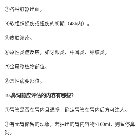
③各种脏器出血。
④软组织损伤或扭伤的初期（48h内）。
⑤皮肤湿疹。
⑥急性炎症反应，如牙跟炎、中耳炎、结膜炎。
⑦金属移植物部位。
⑧恶性病变部位。
19.鼻饲前应评估的内容有哪些？
①胃管是否在胃内且通畅，确定胃管在胃内后方可注人。
②有无胃储留的现象，若抽出的胃内容物>100ml，则暂停鼻
饲。