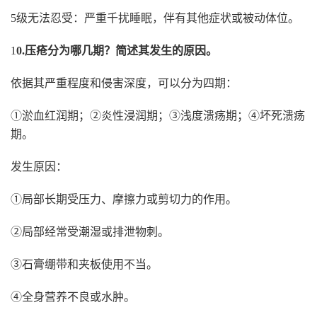
5级无法忍受：严重千扰睡眠，伴有其他症状或被动体位。
1
0.压疮分为哪几期？简述其发生的原因。
依据其严重程度和侵害深度，可以分为四期：
①淤血红润期；②炎性浸润期；③浅度溃疡期；④坏死溃疡
期。
发生原因：
①局部长期受压力、摩擦力或剪切力的作用。
②局部经常受潮湿或排泄物刺。
③石膏绷带和夹板使用不当。
④全身营养不良或水肿。