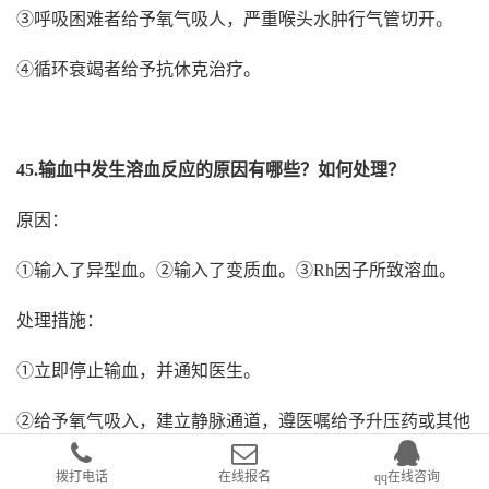
③呼吸困难者给予氧气吸人，严重喉头水肿行气管切开。
④循环衰竭者给予抗休克治疗。
45.输血中发生溶血反应的原因有哪些？如何处理？
原因：
①输入了异型血。②输入了变质血。③Rh因子所致溶血。
处理措施：
①立即停止输血，并通知医生。
②给予氧气吸入，建立静脉通道，遵医嘱给予升压药或其他
药物治疗。
拨打电话
在线报名
qq在线咨询