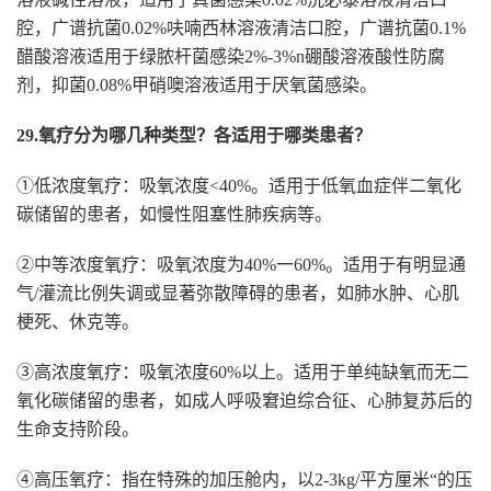
腔，广谱抗菌0.02%呋喃西林溶液清洁口腔，广谱抗菌0.1%
醋酸溶液适用于绿脓杆菌感染2%-3%n硼酸溶液酸性防腐
剂，抑菌0.08%甲硝噢溶液适用于厌氧菌感染。
29.氧疗分为哪几种类型？各适用于哪类患者？
①低浓度氧疗：吸氧浓度<40%。适用于低氧血症伴二氧化
碳储留的患者，如慢性阻塞性肺疾病等。
②中等浓度氧疗：吸氧浓度为40%一60%。适用于有明显通
气/灌流比例失调或显著弥散障碍的患者，如肺水肿、心肌
梗死、休克等。
③高浓度氧疗：吸氧浓度60%以上。适用于单纯缺氧而无二
氧化碳储留的患者，如成人呼吸窘迫综合征、心肺复苏后的
生命支持阶段。
④高压氧疗：指在特殊的加压舱内，以2-3kg/平方厘米“的压