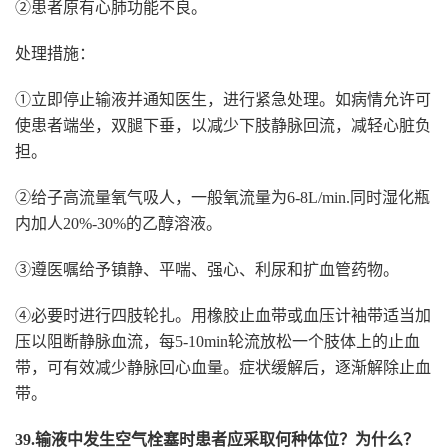
②患者原有心肺功能不良。
处理措施：
①立即停止输液并通知医生，进行紧急处理。如病情允许可
使患者端坐，双腿下垂，以减少下肢静脉回流，减轻心脏负
担。
②给子高流量氧气吸人，一般氧流量为6-8L/min.同时湿化瓶
内加人20%-30%的乙醇溶液。
③遵医嘱给予镇静、平喘、强心、利尿和扩血管药物。
④必要时进行四肢轮扎。用橡胶止血带或血压计袖带适当加
压以阻断静脉血流，每5-10min轮流放松一个肢体上的止血
带，可有效减少静脉回心血量。症状缓解后，逐渐解除止血
带。
39.输液中发生空气栓塞时患者应采取何种体位？为什么？