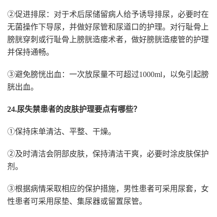
②促进排尿：对于术后尿储留病人给予诱导排尿，必要时在
无菌操作下导尿，并做好尿管和尿道口的护理。对行耻骨上
膀胱穿刺或行耻骨上膀胱造瘘术者，做好膀胱造瘘管的护理
并保持通畅。
③避免膀恍出血：一次放尿量不可超过1000ml，以免引起膀
胱出血。
24.尿失禁患者的皮肤护理要点有哪些？
①保持床单清沽、平整、干燥。
②及时清洁会阴部皮肤，保持清洁干爽，必要时涂皮肤保护
剂。
③根据病情采取相应的保护措施，男性患者可采用尿套，女
性患者可采用尿垫、集尿器或留置尿管。