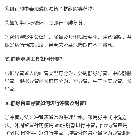
⑤纠正酸中毒和遵医嘱给子抗组胺类药物。
⑥如发生心搏骤停，立即行心肺复苏。
⑦密切观察生命体征、尿量及其他病情变化，注意保暖，并
做好病情动态记录。患者未脱离危险期前不宜搬动。
35.静脉穿刺工具如何分类？
根据导管置人的血管类型可分为：外周静脉导管、中心静脉
导管。根据导管的长度可分为：短导管、中等长度导管、长
导管。
36.静脉留置导管如何进行冲管及封管？
①冲管方法：冲管液通常为生理盐水，采用脉冲式冲洗方
法。外周留置针可使用5ml注射器进行冲管；picc导管应用
10ml以上的注射器进行冲管。冲管液的最小量应为导管和附