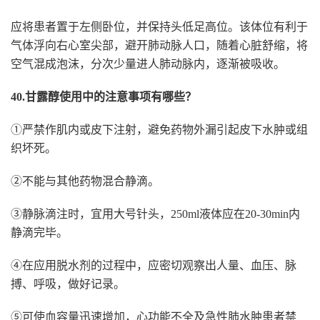
应将患者置于左侧卧位，并保持头低足高位。该体位有利于
气体浮向右心室尖部，避开肺动脉人口，随着心脏舒缩，将
空气混成泡沫，分次少量进人肺动脉内，逐渐被吸收。
40.甘露醇使用中的注意事项有哪些？
①严禁作肌内或皮下注射，避免药物外漏引起皮下水肿或组
织坏死。
②不能与其他药物混合静滴。
③静脉滴注时，宜用大号针头，250ml液体应在20-30min内
静滴完毕。
④在应用脱水剂的过程中，应密切观察出人量、血压、脉
搏、呼吸，做好记录。
⑤可使血容量迅速增加，心功能不全及急性肺水肿患者禁