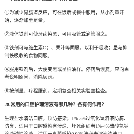
①为减少胃肠道反应，可在饭后或餐中服用，从小剂量开
始，逐渐加至足量。
②液体铁剂可使牙齿染黑，可用吸管或滴管服之。
③铁剂可与维生素C；、果汁等同服，以利于吸收；忌与抑
制铁吸收的食物同服。
④服用铁剂后，大便变黑或呈柏油样。停药后恢复，应向患
者说明原因，消除顾虑。
⑤按剂量、疗程服药，定期复查相关实验室检查。
28.常用的口腔护理溶液有哪几种？各有何作用？
生理盐水清洁口腔，顶防感染；1%-3%过氧化氢溶液防腐、
防臭，适用于口腔感染有溃烂、坏死组织者1%-4%碳酸氢钠
溶液碱性溶液，适用于真菌感染0.02%洗必泰溶液清洁口