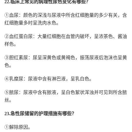
22.临床上常见的病理性尿色变化有哪些？
①血尿：颜色的深浅与尿液中所含红细胞量的多少有关，含
红细胞量多时呈洗肉水色。
②血红蛋白尿：大量红细胞在血管内破坏，呈浓茶色、酱油
样色。
③胆红素尿：尿呈深黄色或黄褐色，振荡尿液后泡沫也呈黄
色。
④乳糜尿：尿液中含有淋巴液，呈乳白色。
⑤脓尿：尿液中含有脓液，呈白色絮状浑浊并可见到所含脓
丝。
23.急性尿储留的护理措施有哪些？
①解除原因。