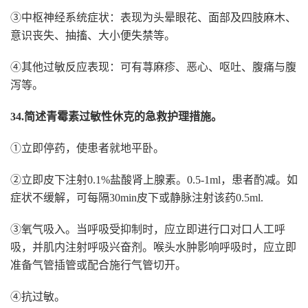
③中枢神经系统症状：表现为头晕眼花、面部及四肢麻木、
意识丧失、抽搐、大小便失禁等。
④其他过敏反应表现：可有荨麻疹、恶心、呕吐、腹痛与腹
泻等。
34.简述青霉素过敏性休克的急救护理措施。
①立即停药，使患者就地平卧。
②立即皮下注射0.1%盐酸肾上腺素。0.5-1ml，患者酌减。如
症状不缓解，可每隔30min皮下或静脉注射该药0.5ml.
③氧气吸入。当呼吸受抑制时，应立即进行口对口人工呼
吸，并肌内注射呼吸兴奋剂。喉头水肿影响呼吸时，应立即
准备气管插管或配合施行气管切开。
④抗过敏。