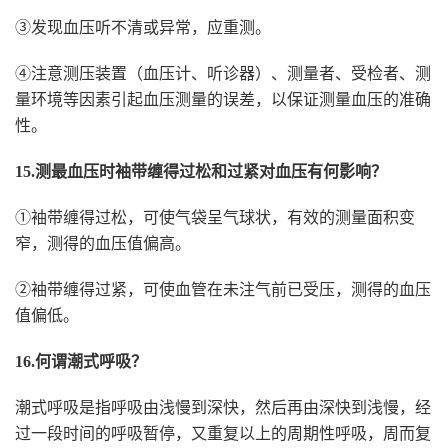
③发现血压听不清或异常，应重测。
④注意测压装置（血压计、听诊器）、测量者、受检者、测
量环境等因素引起血压测量的误差，以保证测量血压的准确
性。
15.测最血压时袖带缠得过松和过紧对血压有何影响？
①袖带缠得过松，可使气袋呈气球状，有效的测量面积变
窄，测得的血压值偏高。
②袖带缠得过紧，可使血管在未注气前已受压，测得的血压
值偏低。
16.何谓潮式呼吸？
潮式呼吸是指呼吸由浅慢到深快，然后再由深快到浅慢，经
过一段时间的呼吸暂停，又重复以上的周期性呼吸，周而复