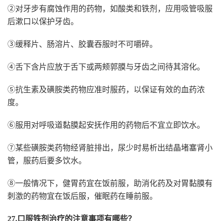
②对牙步有腐蚀作用的药物，如酸类和铁剂，应用吸管吸服
后漱口以保护牙齿。
③缓释片、肠溶片、胶囊吞服时不可嚼碎。
④舌下含片应放于舌下或两颊郭膜与牙齿之间待其溶化。
⑤抗生素及磺胺类药物应准时服药，以保证有效的血药浓
度。
⑥服用对呼吸道黏膜起安抚作用的药物后不宜立即饮水。
⑦某些磺胺类药物经肾脏排出，尿少时易析出结晶堵塞肾小
管，服药后要多饮水。
⑧一般情况下，健胃药宜在饭前服，助消化药及对胃黏膜有
刺激的药物宜在饭后服，催眠药在睡前服。
27.口服铁剂治疗的注意事项有哪些？