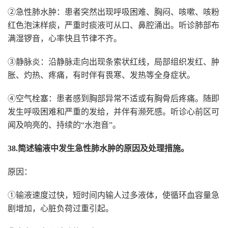
②急性肺水肿：患者突然出现呼吸困难、胸闷、咳嗽、咳粉
红色泡沫样痰，严重时痰液可从口、鼻腔涌出。听诊肺部布
满湿锣音，心率快且节律不齐。
③静脉炎：沿静脉走向出现条索状红线，局部组织发红、肿
胀、灼热、疼痛，有时伴有畏寒、发热等全身症状。
④空气栓塞：患者感到胸部异常不适或有胸骨后疼痛。随即
发生呼吸困难和严重的发给，并伴有濒死感。听诊心前区可
闻及响亮的、持续的“水泡音”。
38.简述输液中发生急性肺水肿的原因及处理措施。
原因：
①输液速度过快，短时间内输人过多液体，使循环血容量急
剧增加，心脏负荷过重引起。