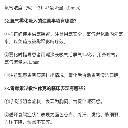
氧气浓度（%）=21+4*氧流量（L/min）
32.氧气雾化吸入的注意事项有哪些？
①拍正确使用供氧装置，注意用氧安全，氧气湿化瓶内勿盛
水，以免药液被稀释影响疗效。
②雾化时指导患者用嘴深长吸气后屏气1-2秒，用鼻呼气，
氧气流量6-8L/min.
③注意观察患者痰液排出情况，雾化后协助患者清洁口腔。
33.青霉素过敏性休克的临床表现有哪些？
①呼吸道阻塞症状：表现为胸闷、气促伴濒死感。
②循环衰竭症状：表现为面色苍白、冷汗、发给、脉细弱、
血压下降、烦躁不安等。