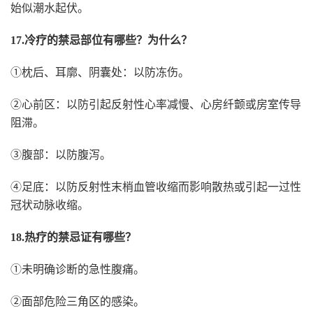
始似潮水起伏。
17.冷疗的禁忌部位有哪些？为什么？
①枕后、耳廓、阴囊处：以防冻伤。
②心前区：以防引起反射性心率减慢、心房纤颤或房室传导
阻滞。
③腹部：以防腹泻。
④足底：以防反射性末梢血管收缩而影响散热或引起一过性
冠状动脉收缩。
18.热疗的禁忌证有哪些？
①未明确诊断的急性腹痛。
②面部危险三角区的感染。