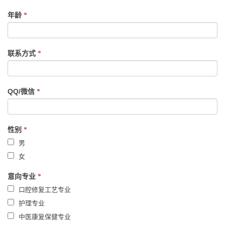
are
human,
年龄
*
leave
this
field
联系方式
*
blank.
QQ/微信
*
性别
*
男
女
意向专业
*
口腔修复工艺专业
护理专业
中医康复保健专业